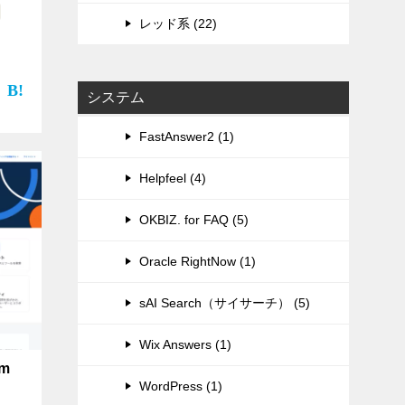
レッド系 (22)
システム
FastAnswer2 (1)
Helpfeel (4)
OKBIZ. for FAQ (5)
Oracle RightNow (1)
sAI Search（サイサーチ） (5)
Wix Answers (1)
m
WordPress (1)