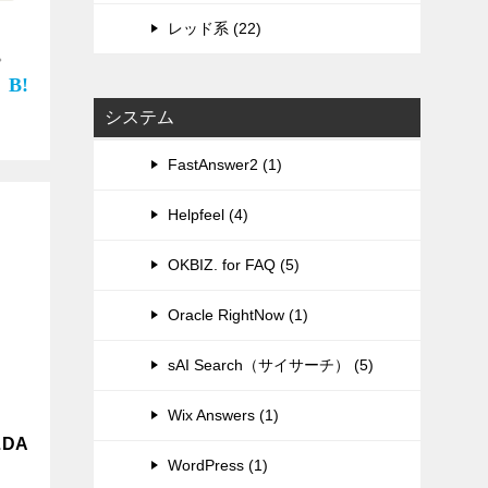
レッド系 (22)
。
システム
FastAnswer2 (1)
Helpfeel (4)
OKBIZ. for FAQ (5)
Oracle RightNow (1)
sAI Search（サイサーチ） (5)
Wix Answers (1)
DA
WordPress (1)