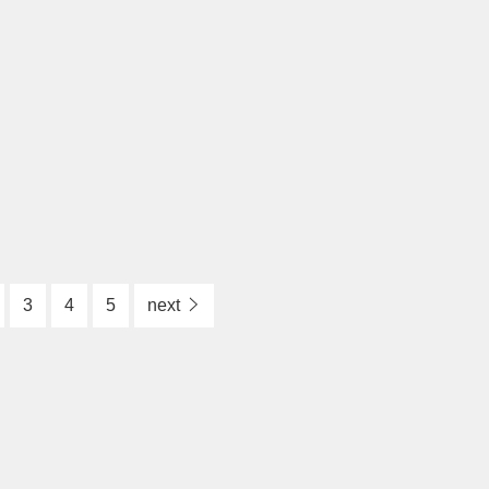
3
4
5
next