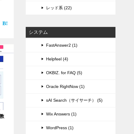
レッド系 (22)
。
システム
FastAnswer2 (1)
Helpfeel (4)
OKBIZ. for FAQ (5)
Oracle RightNow (1)
sAI Search（サイサーチ） (5)
Wix Answers (1)
研教
WordPress (1)