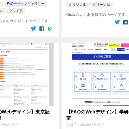
ト
FAQデザインギャラリー
オリジナル
グリーン系
ル
グレイ系
Oisixのよくある質問のページです
のメルカリガイドページです。
のWebデザイン】東京証
【FAQのWebデザイン】学
所
室
025年2月23日
公開日：
2024年6月22日