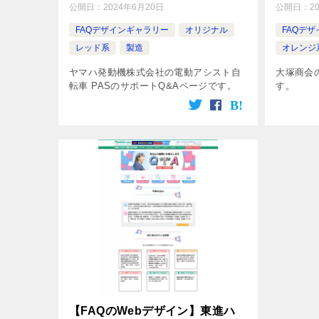
公開日：
2024年6月20日
公開日：
2
FAQデザインギャラリー
オリジナル
FAQデ
レッド系
製造
オレンジ
ヤマハ発動機株式会社の電動アシスト自
大塚商会
転車 PASのサポートQ&Aページです。
す。
【FAQのWebデザイン】東進ハ