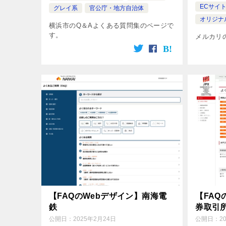
ECサイ
グレイ系
官公庁・地方自治体
オリジナ
横浜市のQ＆Aよくある質問集のページで
す。
メルカリ
【FAQのWebデザイン】南海電
【FAQ
鉄
券取引
公開日：
2025年2月24日
公開日：
2