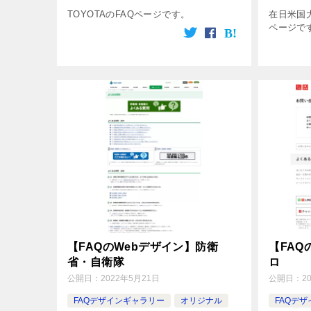
TOYOTAのFAQページです。
在日米国
ページで
【FAQのWebデザイン】防衛
【FAQ
省・自衛隊
ロ
公開日：
2022年5月21日
公開日：
2
FAQデザインギャラリー
オリジナル
FAQデ